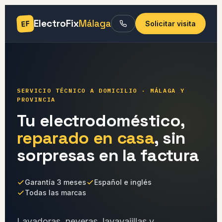
ElectroFix
Málaga
EF
Solicitar visita
SERVICIO TÉCNICO A DOMICILIO · MÁLAGA Y
PROVINCIA
Tu electrodoméstico,
reparado en casa
, sin
sorpresas en la factura
Garantía 3 meses
Español e inglés
Todas las marcas
Lavadoras, neveras, lavavajillas y