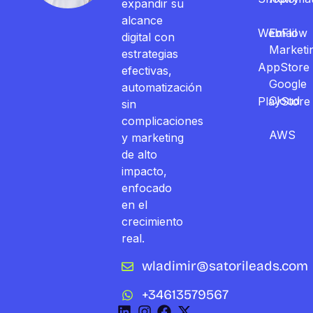
expandir su
alcance
WebFlow
Email
digital con
Marketi
estrategias
AppStore
efectivas,
Google
automatización
Cloud
PlayStore
sin
complicaciones
AWS
y marketing
de alto
impacto,
enfocado
en el
crecimiento
real.
wladimir@satorileads.com
+34613579567