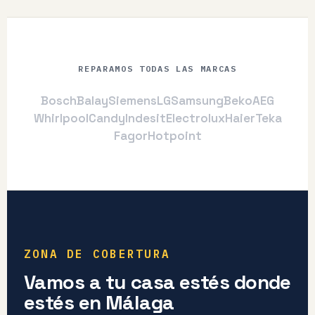
REPARAMOS TODAS LAS MARCAS
Bosch
Balay
Siemens
LG
Samsung
Beko
AEG
Whirlpool
Candy
Indesit
Electrolux
Haier
Teka
Fagor
Hotpoint
ZONA DE COBERTURA
Vamos a tu casa estés donde
estés en Málaga