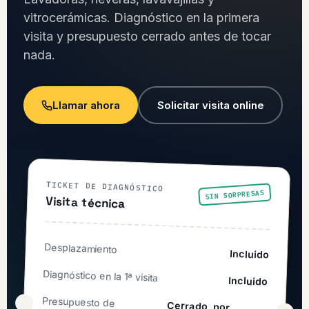
vitrocerámicas. Diagnóstico en la primera
visita y presupuesto cerrado antes de tocar
nada.
Llamar ahora
Solicitar visita online
TICKET DE DIAGNÓSTICO
SIN SORPRESAS
Visita técnica
Desplazamiento
Incluido
Diagnóstico en la 1ª visita
Incluido
Presupuesto de
Cerrado, por