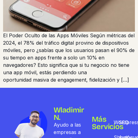
El Poder Oculto de las Apps Móviles Según métricas del
2024, el 78% del tráfico digital provino de dispositivos
móviles, pero ¿sabías que los usuarios pasan el 90% de
su tiempo en apps frente a solo un 10% en
navegadores? Esto significa que si tu negocio no tiene
una app móvil, estás perdiendo una
oportunidad masiva de engagement, fidelización y […]
Wladimir
N.
Más
Wordpres
SEO
Ayudo a las
Servicios
empresas a
Shopify
Automat