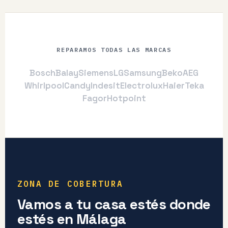
REPARAMOS TODAS LAS MARCAS
Bosch
Balay
Siemens
LG
Samsung
Beko
AEG
Whirlpool
Candy
Indesit
Electrolux
Haier
Teka
Fagor
Hotpoint
ZONA DE COBERTURA
Vamos a tu casa estés donde
estés en Málaga