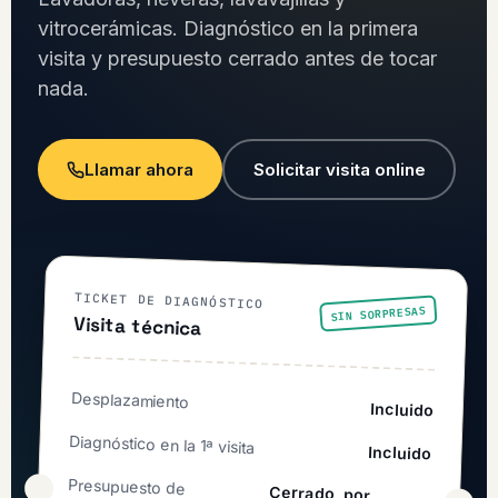
vitrocerámicas. Diagnóstico en la primera
visita y presupuesto cerrado antes de tocar
nada.
Llamar ahora
Solicitar visita online
TICKET DE DIAGNÓSTICO
SIN SORPRESAS
Visita técnica
Desplazamiento
Incluido
Diagnóstico en la 1ª visita
Incluido
Presupuesto de
Cerrado, por