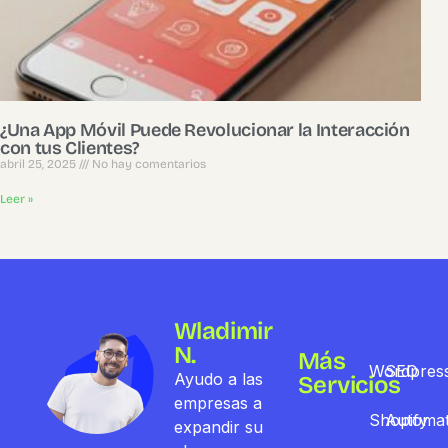
¿Una App Móvil Puede Revolucionar la Interacción
con tus Clientes?
abril 25, 2025
No hay comentarios
Leer »
Wladimir
N.
Más
Wordpres
SEO
Ayudo a las
Servicios
empresas a
Shopify
Automat
expandir su