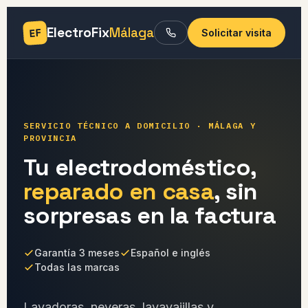
ElectroFix
Málaga
EF
Solicitar visita
SERVICIO TÉCNICO A DOMICILIO · MÁLAGA Y
PROVINCIA
Tu electrodoméstico,
reparado en casa
, sin
sorpresas en la factura
Garantía 3 meses
Español e inglés
Todas las marcas
Lavadoras, neveras, lavavajillas y