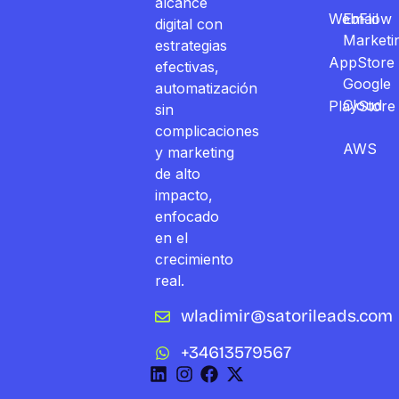
alcance
WebFlow
Email
digital con
Marketi
estrategias
AppStore
efectivas,
Google
automatización
Cloud
PlayStore
sin
complicaciones
AWS
y marketing
de alto
impacto,
enfocado
en el
crecimiento
real.
wladimir@satorileads.com
+34613579567