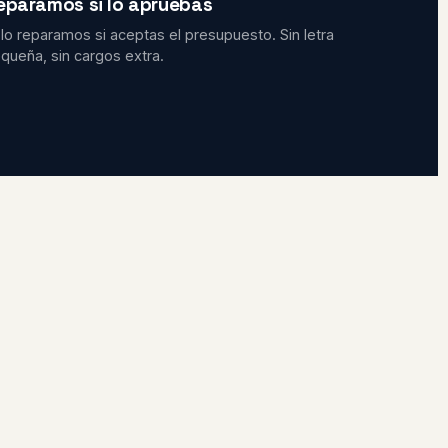
eparamos si lo apruebas
lo reparamos si aceptas el presupuesto. Sin letra
queña, sin cargos extra.