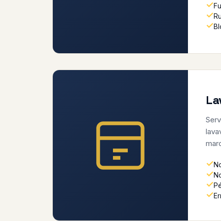
F
Ru
Bl
La
Serv
lava
mar
N
No
Pé
Er