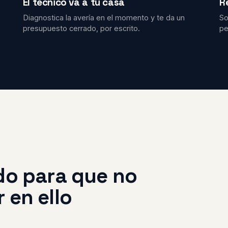
El técnico va a tu casa
R
Diagnostica la avería en el momento y te da un
So
presupuesto cerrado, por escrito.
pe
do para que no
 en ello