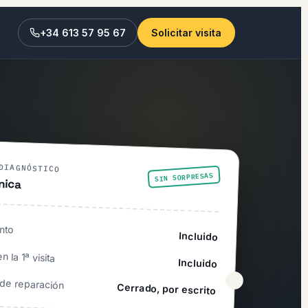
+34 613 57 95 67
Solicitar visita
DIAGNÓSTICO
SIN SORPRESAS
nica
nto
Incluido
 la 1ª visita
Incluido
de reparación
Cerrado, por escrito