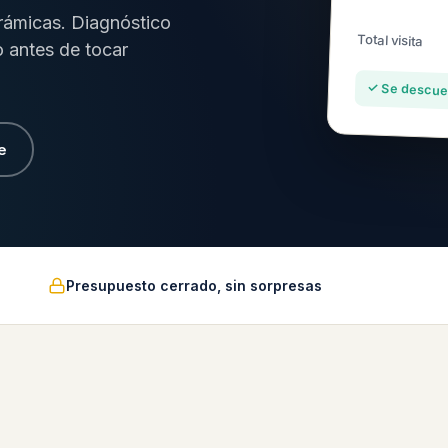
erámicas. Diagnóstico
Total visita
o antes de tocar
✓ Se descuen
e
Presupuesto cerrado, sin sorpresas