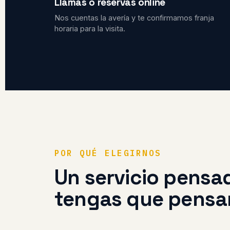
Llamas o reservas online
Nos cuentas la avería y te confirmamos franja
horaria para la visita.
POR QUÉ ELEGIRNOS
Un servicio pensa
tengas que pensar