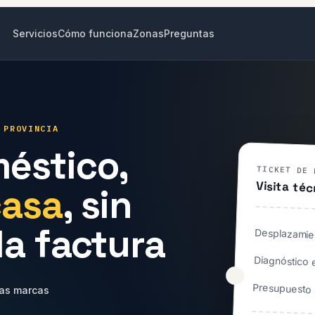
Servicios
Cómo funciona
Zonas
Preguntas
 PROVINCIA
éstico,
TICKET DE 
Visita téc
casa
, sin
la factura
Desplazamie
Diagnóstico en
Presupuesto 
las marcas