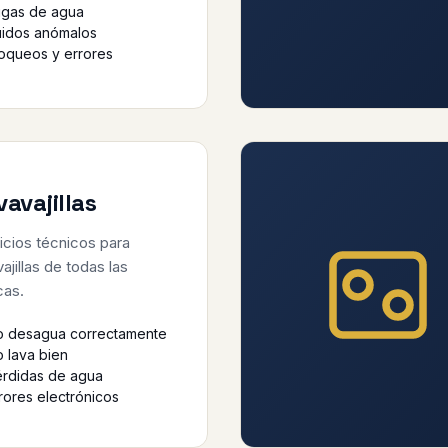
ugas de agua
idos anómalos
oqueos y errores
vavajillas
icios técnicos para
vajillas de todas las
cas.
o desagua correctamente
 lava bien
rdidas de agua
rores electrónicos