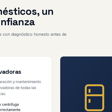
ésticos, un
onfianza
 con diagnóstico honesto antes de
vadoras
ración y mantenimiento
avadoras de todas las
cas.
 centrifuga
rrectamente