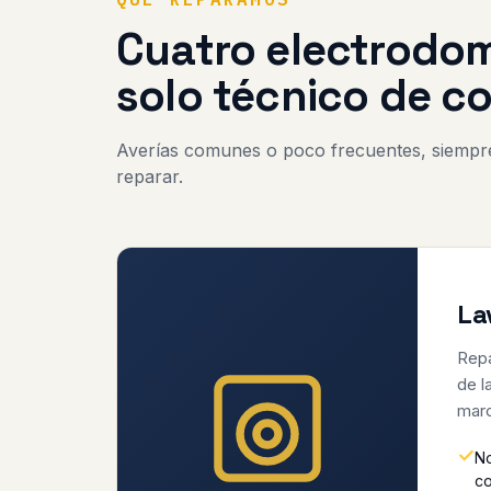
Cuatro electrodom
solo técnico de c
Averías comunes o poco frecuentes, siempre
reparar.
La
Repa
de l
mar
No
co