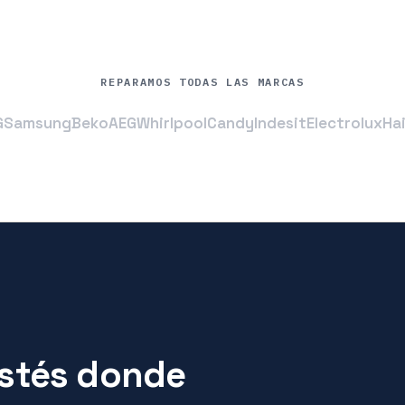
REPARAMOS TODAS LAS MARCAS
G
Samsung
Beko
AEG
Whirlpool
Candy
Indesit
Electrolux
Ha
estés donde