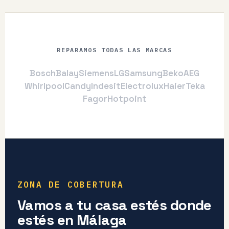
REPARAMOS TODAS LAS MARCAS
Bosch
Balay
Siemens
LG
Samsung
Beko
AEG
Whirlpool
Candy
Indesit
Electrolux
Haier
Teka
Fagor
Hotpoint
ZONA DE COBERTURA
Vamos a tu casa estés donde
estés en Málaga