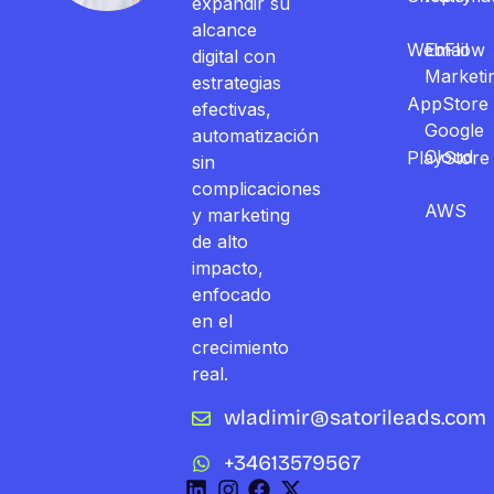
expandir su
alcance
WebFlow
Email
digital con
Marketi
estrategias
AppStore
efectivas,
Google
automatización
Cloud
PlayStore
sin
complicaciones
AWS
y marketing
de alto
impacto,
enfocado
en el
crecimiento
real.
wladimir@satorileads.com
+34613579567