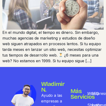
En el mundo digital, el tiempo es dinero. Sin embargo,
muchas agencias de marketing y estudios de diseño
web siguen atrapados en procesos lentos. Si tu equipo
tarda meses en lanzar un sitio web, necesitas optimizar
tus tiempos de desarrollo web.
¿6 meses para una
web? No estamos en 1999. Si tu equipo sigue […]
Wladimir
N.
Más
Wordpres
SEO
Ayudo a las
Servicios
empresas a
Shopify
Automat