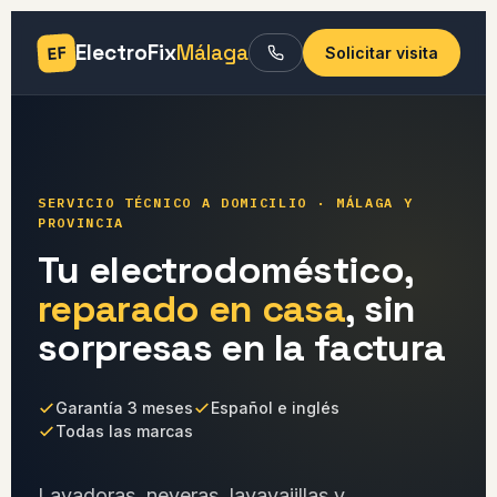
ElectroFix
Málaga
EF
Solicitar visita
SERVICIO TÉCNICO A DOMICILIO · MÁLAGA Y
PROVINCIA
Tu electrodoméstico,
reparado en casa
, sin
sorpresas en la factura
Garantía 3 meses
Español e inglés
Todas las marcas
Lavadoras, neveras, lavavajillas y