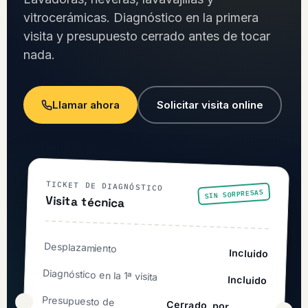
vitrocerámicas. Diagnóstico en la primera
visita y presupuesto cerrado antes de tocar
nada.
Llamar ahora
Solicitar visita online
TICKET DE DIAGNÓSTICO
SIN SORPRESAS
Visita técnica
Desplazamiento
Incluido
Diagnóstico en la 1ª visita
Incluido
Presupuesto de
Cerrado, por