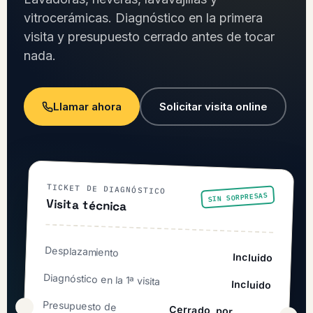
vitrocerámicas. Diagnóstico en la primera
visita y presupuesto cerrado antes de tocar
nada.
Llamar ahora
Solicitar visita online
TICKET DE DIAGNÓSTICO
SIN SORPRESAS
Visita técnica
Desplazamiento
Incluido
Diagnóstico en la 1ª visita
Incluido
Presupuesto de
Cerrado, por