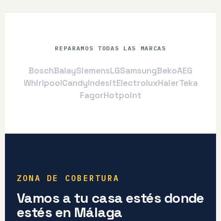
REPARAMOS TODAS LAS MARCAS
Bosch
Balay
Siemens
LG
Samsung
Beko
AEG
Whirlpool
Candy
Indesit
Electrolux
Haier
Teka
Fagor
Hotpoint
ZONA DE COBERTURA
Vamos a tu casa estés donde
estés en Málaga