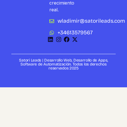
crecimiento
real.
wladimir@satorileads.com
+34613579567
Satori Leads | Desarrollo Web, Desarrollo de Apps,
Software de Automatización. Todos los derechos
reservados 2025