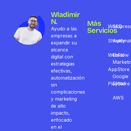
Wladimir
N.
Más
Wordpres
SEO
Ayudo a las
Servicios
empresas a
Shopify
Automat
expandir su
alcance
WebFlow
Email
digital con
Marketi
estrategias
AppStore
efectivas,
Google
automatización
Cloud
PlayStore
sin
complicaciones
AWS
y marketing
de alto
impacto,
enfocado
en el