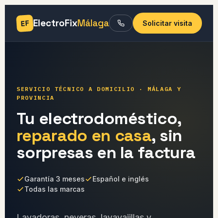
ElectroFix
Málaga
EF
Solicitar visita
SERVICIO TÉCNICO A DOMICILIO · MÁLAGA Y
PROVINCIA
Tu electrodoméstico,
reparado en casa
, sin
sorpresas en la factura
Garantía 3 meses
Español e inglés
Todas las marcas
Lavadoras, neveras, lavavajillas y