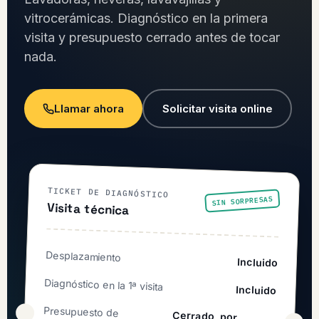
vitrocerámicas. Diagnóstico en la primera
visita y presupuesto cerrado antes de tocar
nada.
Llamar ahora
Solicitar visita online
TICKET DE DIAGNÓSTICO
SIN SORPRESAS
Visita técnica
Desplazamiento
Incluido
Diagnóstico en la 1ª visita
Incluido
Presupuesto de
Cerrado, por