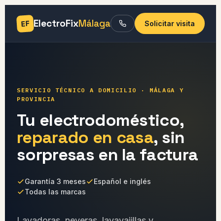
ElectroFix
Málaga
EF
Solicitar visita
SERVICIO TÉCNICO A DOMICILIO · MÁLAGA Y
PROVINCIA
Tu electrodoméstico,
reparado en casa
, sin
sorpresas en la factura
Garantía 3 meses
Español e inglés
Todas las marcas
Lavadoras, neveras, lavavajillas y