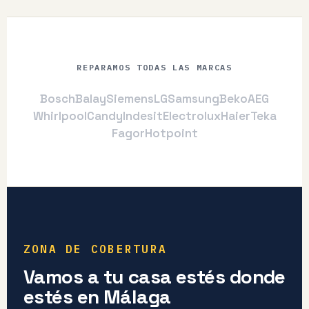
REPARAMOS TODAS LAS MARCAS
Bosch
Balay
Siemens
LG
Samsung
Beko
AEG
Whirlpool
Candy
Indesit
Electrolux
Haier
Teka
Fagor
Hotpoint
ZONA DE COBERTURA
Vamos a tu casa estés donde
estés en Málaga