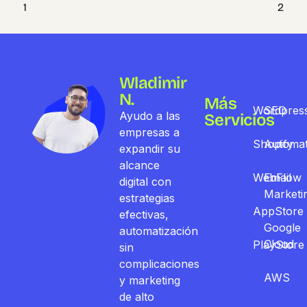
1
2
Wladimir
N.
Más
Wordpres
SEO
Ayudo a las
Servicios
empresas a
Shopify
Automat
expandir su
alcance
WebFlow
Email
digital con
Marketi
estrategias
AppStore
efectivas,
Google
automatización
Cloud
PlayStore
sin
complicaciones
AWS
y marketing
de alto